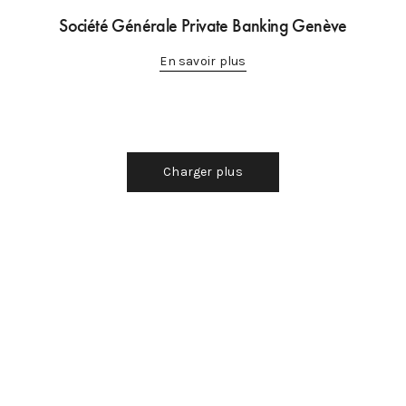
Société Générale Private Banking Genève
En savoir plus
Charger plus
Architecture
Référenc
 la Bessonnette 7
Equipe
Presse