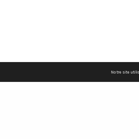
1224 Chên
+41 22 86
admin@tjc
Notre site util