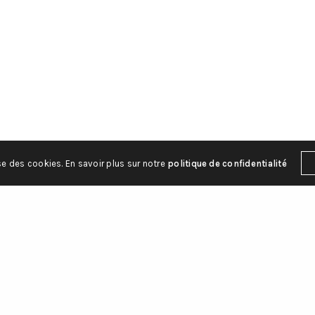
e-Bougeries
Contact
9 88 44
a.ch
ise des cookies. En savoir plus sur notre
politique de confidentialité